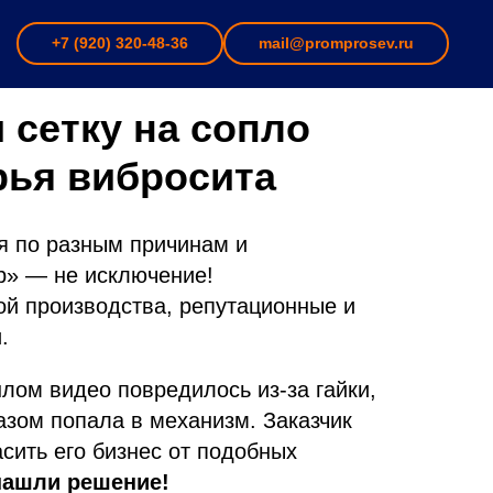
+7 (920) 320-48-36
mail@promprosev.ru
 сетку на сопло
рья вибросита
ся по разным причинам и
р» — не исключение!
той производства, репутационные и
.
лом видео повредилось из-за гайки,
азом попала в механизм. Заказчик
сить его бизнес от подобных
ашли решение!