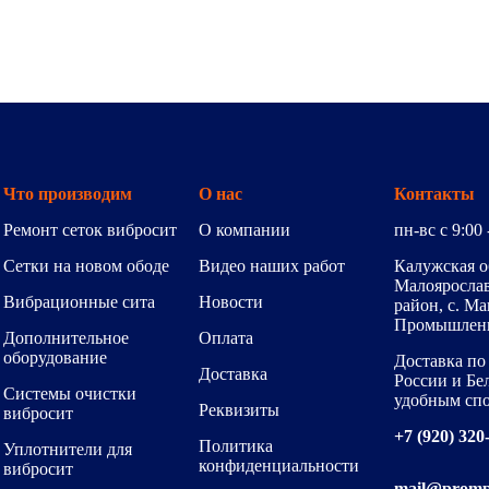
Что производим
О нас
Контакты
Ремонт сеток вибросит
О компании
пн-вс с 9:00 
Сетки на новом ободе
Видео наших работ
Калужская о
Малояросла
Вибрационные сита
Новости
район, с. Ма
Промышленна
Дополнительное
Оплата
оборудование
Доставка по
Доставка
России и Бе
Системы очистки
удобным сп
Реквизиты
вибросит
+7 (920) 320
Политика
Уплотнители для
конфиденциальности
вибросит
mail@promp