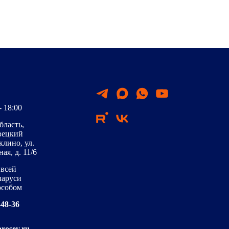
- 18:00
бласть,
вецкий
клино, ул.
я, д. 11/6
 всей
ларуси
особом
-48-36
rosev.ru